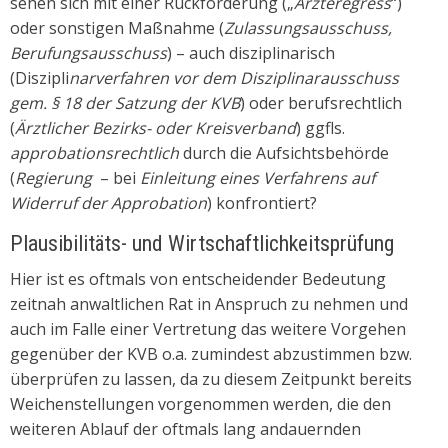
sehen sich mit einer Rückforderung („
Ärzteregress
“)
oder sonstigen Maßnahme (
Zulassungsausschuss,
Berufungsausschuss
) – auch disziplinarisch
(Diszipli
narverfahren vor dem Disziplinarausschuss
gem. § 18 der Satzung der KVB
) oder berufsrechtlich
(
Ärztlicher Bezirks- oder Kreisverband
) ggfls.
approbationsrechtlich
durch die Aufsichtsbehörde
(
Regierung
– bei
Einleitung eines Verfahrens auf
Widerruf der Approbation
) konfrontiert?
Plausibilitäts- und Wirtschaftlichkeitsprüfung
Hier ist es oftmals von entscheidender Bedeutung
zeitnah anwaltlichen Rat in Anspruch zu nehmen und
auch im Falle einer Vertretung das weitere Vorgehen
gegenüber der KVB o.a. zumindest abzustimmen bzw.
überprüfen zu lassen, da zu diesem Zeitpunkt bereits
Weichenstellungen vorgenommen werden, die den
weiteren Ablauf der oftmals lang andauernden