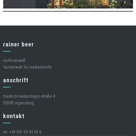
rainer beer
rechtsanwalt
fachanwalt für medizinrecht
anschrift
friedrich-niedermayer-straße 4
93049 regensburg
kontakt
tel. +49 941 59 99 55-6