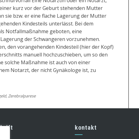
chnurvorfall Eine Notärztin oder ein Notarzt,
 einer kurz vor der Geburt stehenden Mutter
nn sie bzw. er eine flache Lagerung der Mutter
henden Kindesteils unterlässt. Bei dem
 als Notfallmaßnahme geboten, eine
e-Lagerung der Schwangeren vorzunehmen.
en, den vorangehenden Kindesteil (hier der Kopf)
erschnitts manuell hochzuschieben, um so den
ine solche Maßnahme ist auch von einer
inem Notarzt, der nicht Gynäkologe ist, zu
eld
,
Zerebralparese
hrift
kontakt