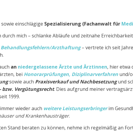
sowie einschlägige
Spezialisierung (Fachanwalt für
Medi
 durch mich – schlanke Abläufe und zeitnahe Erreichbarkeit 
n
Behandlungsfehlern/Arzthaftung
– vertrete ich seit Jah
h.
 auch
an
niedergelassene Ärzte und Ärztinnen
, hier etwa
rzten, bei
Honorarprüfungen, Diziplinarverfahren
und/
sung
sowie auch
Praxisverkauf und Nachbesetzung
und sch
- bzw. Vergütungsrecht
. Dies aufgrund meiner vertragsärz
eit 1999.
h immer wieder auch
weitere Leistungserbringer
im Gesund
tshäuser und Krankenhausträger
.
 Stand beraten zu können, nehme ich regelmäßig an Fortbil