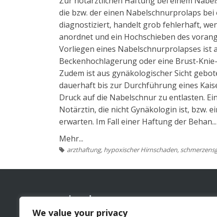
Zur notärztlichen Haftung bei einem Nabels
die bzw. der einen Nabelschnurprolaps bei
diagnostiziert, handelt grob fehlerhaft, we
anordnet und ein Hochschieben des vorange
Vorliegen eines Nabelschnurprolapses ist
Beckenhochlagerung oder eine Brust-Kni
Zudem ist aus gynäkologischer Sicht gebot
dauerhaft bis zur Durchführung eines Kais
Druck auf die Nabelschnur zu entlasten. E
Notärztin, die nicht Gynäkologin ist, bzw. e
erwarten. Im Fall einer Haftung der Behan...
Mehr...
arzthaftung
,
hypoxischer Hirnschaden
,
schmerzensg
rainer beer
ansc
We value your privacy