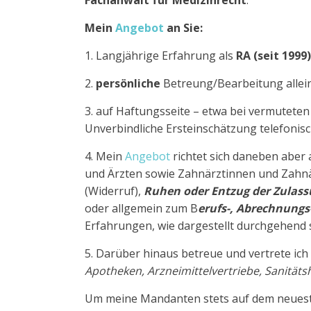
Fachanwalt für Medizinrecht
.
Mein
Angebot
an Sie:
1. Langjährige Erfahrung als
RA (seit 1999)
2.
persönliche
Betreung/Bearbeitung allein
3. auf Haftungsseite – etwa bei vermutete
Unverbindliche Ersteinschätzung telefonisc
4. Mein
Angebot
richtet sich daneben aber
und Ärzten sowie Zahnärztinnen und Zahnä
(Widerruf),
Ruhen oder Entzug der Zulas
oder allgemein zum B
erufs-, Abrechnungs
Erfahrungen, wie dargestellt durchgehend s
5. Darüber hinaus betreue und vertrete ic
Apotheken, Arzneimittelvertriebe, Sanitä
Um meine Mandanten stets auf dem neuesten