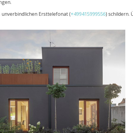
ngen.
 unverbindlichen Ersttelefonat (
+499415999556
) schildern.